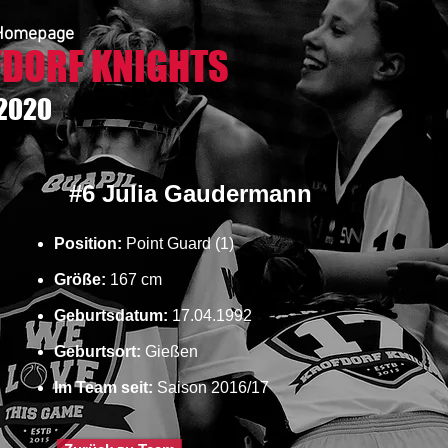
e Homepage
DORF KNIGHTS
 2020
#6 Julia Gaudermann
Position:
Point Guard (1)
Größe:
167 cm
Geburtsdatum:
17.04.1992
Geburtsort:
Gießen
Im Team seit:
Saison 2016/17