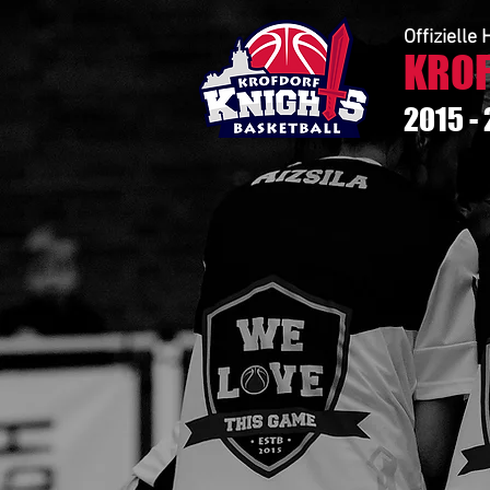
Offiziell
KROF
2015 -