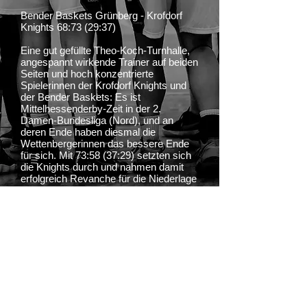
Bender Baskets Grünberg - Krofdorf
Knights 68:73 (29:37)
Eine gut gefüllte Theo-Koch-Turnhalle,
angespannt wirkende Trainer auf beiden
Seiten und hoch konzentrierte
Spielerinnen der Krofdorf Knights und
der Bender Baskets: Es ist
Mittelhessenderby-Zeit in der 2.
Damen-Bundesliga (Nord), und an
deren Ende haben diesmal die
Wettenbergerinnen das bessere Ende
für sich. Mit 73:58 (37:29) setzten sich
die Knights durch und nahmen damit
erfolgreich Revanche für die Niederlage
im Hinspiel.
Grünberg gewinnt den Sprungball und
zieht schon nach 20 Sekunden das
erste Foul. Krofdorfs Defense wirkt in
der Anfangsphase vor allem unter dem
Korb etwas desorientiert. Die
gegnerische Offense funktioniert gut,
Erin Bratcher serviert den ersten Dreier
nach nicht einmal zwei Minuten, doch
die Gallusstädterinnen finden stets eine