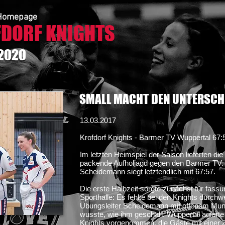
e Homepage
DORF KNIGHTS
 2020
SMALL MACHT DEN UNTERSCH
13.03.2017
Krofdorf Knights - Barmer TV Wuppertal 67:
Im letzten Heimspiel der Saison lieferten di
packende Aufholjagd gegen den Barmer TV.
Scheidemann siegt letztendlich mit 67:57.
Die erste Halbzeit sorgte zunächst für fass
Sporthalle: Es fehlte bei den Knights durch
Übungsleiter Scheidemann mit offenem Mund
wusste, wie ihm geschah. Wuppertal agierte s
Knights vorgenommen, die Gäste mit einer 