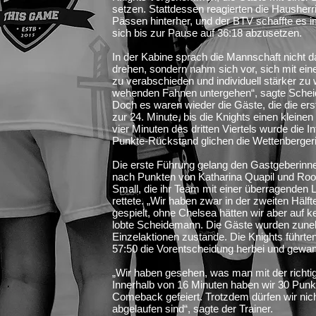
setzen. Stattdessen reagierten die Hausherr
Pässen hinterher, und der BTV schaffte es i
sich bis zur Pause auf 36:18 abzusetzen.
In der Kabine sprach die Mannschaft nicht d
drehen, sondern nahm sich vor, sich mit ei
zu verabschieden und individuell stärker zu
wehenden Fahnen untergehen“, sagte Sche
Doch es waren wieder die Gäste, die die er
zur 24. Minute, bis die Knights einen kleinen 
vier Minuten des dritten Viertels wurde die 
Punkte-Rückstand glichen die Wettenbergeri
Die erste Führung gelang den Gastgeberinne
nach Punkten von Katharina Quapil und Ro
Small, die ihr Team mit einer überragenden
rettete. „Wir haben zwar in der zweiten Häl
gespielt, ohne Chelsea hätten wir aber auf k
lobte Scheidemann. Die Gäste wurden zune
Einzelaktionen zustande. Die Knights führte
57:50 die Vorentscheidung herbei und gewa
„Wir haben gesehen, was man mit der richtig
Innerhalb von 16 Minuten haben wir 30 Punkte
Comeback gefeiert. Trotzdem dürfen wir nich
abgelaufen sind“, sagte der Trainer.