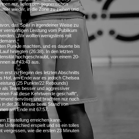
innen nur, liefen den gegnerischen
mmer wieder, in die Zone zu ziehen und
avon, das Spiel in irgendeiner Weise zu
ner vernünftigen Leistung vom Publikum
 werden. „Wir wollten wenigstens mit
idemann.
sten Punkte machten, und es dauerte bis
Lauf hinlegten (26:38). In den letzten
Intensität hochgeschraubt, von einem 20-
nnen auf 43:43 aus.
n erst zu Beginn des letzten Abschnitts
os Hof, am Ende war es jedoch Chelsea
 Leistung (25 Punkte/22 Rebounds)
fte als Team besser und aggressiver
einen Fall diese Kehrtwende geschafft“,
hmend nervöser und brachten nur noch
n in der 36. Minute beim Stand von
nnen am Ende mit 67:57.
en Einstellung erreichen kann.
 Unterschied erspielt und so ein tolles
t vergessen, wie die ersten 23 Minuten