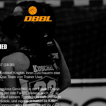
IED
57 (18:36)
e Krofdorf Knights ihren Zuschauern eine
 Das Team von Trainer Uwe
ungslose Gesichter in der Eduard-David-
weg der rote Faden, sodass auch
 auf seinem Trainerstuhl saß und nicht
olide, und eigentlich hatten sich die
Zonenverteidigung unter Druck zu