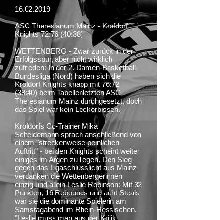
16.02.2019
ASC Theresianum Mainz - Krofdorf
Knights 72:76 (40:38)
WETTENBERG - Zwar zurück in der
Erfolgsspur, aber nicht wirklich
zufrieden: In der 2. Damen-Basketball-
Bundesliga (Nord) haben sich die
Krofdorf Knights knapp mit 76:72
(38:40) beim Tabellenletzten ASC
Theresianum Mainz durchgesetzt, doch
das Spiel war kein Leckerbissen.
Krofdorfs Co-Trainer Mika
Scheidemann sprach anschließend von
einem "streckenweise peinlichen
Auftritt" - bei den Knights scheint weiter
einiges im Argen zu liegen. Den Sieg
gegen das Ligaschlusslicht aus Mainz
verdanken die Wettenbergerinnen
einzig und allein Leslie Robinson: Mit 32
Punkten, 16 Rebounds und acht Steals
war sie die dominante Spielerin am
Samstagabend im Rhein-Hessischen.
"Leslie muss man aus der Kritik