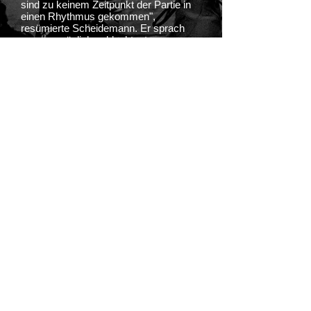
sind zu keinem Zeitpunkt der Partie in
einen Rhythmus gekommen",
resümierte Scheidemann. Er sprach
vom womöglich schlechtesten
Saisonspiel - das doch mit einem
76:72-Sieg endete.
"Mainz ist individuell das schwächste
Team der Liga. Das ist aber auch der
einzige Grund, weshalb wir die Punkte
mit nach Hause nehmen", sagte
Scheidemann nach dem Duell mit den
weiterhin sieglosen Rhein-Hessinnen.
Mit dem Erfolgserlebnis in Mainz haben
die Krofdorf Knights als Tabellenneunter
nun vier Siege auf ihrem Konto. Im
aktuellen Durchgang sollte nur ein Team
absteigen.
Krofdorf Knights: Robinson 32/1,
Lückenotte 19, Deneke 7/1, Gries 5,
Seel 5/1, Quapil 4, Small 4, Ishaque,
Shaxon.
Quelle: Giessener Anzeiger (chg)