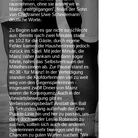
rausnehmen, ohne sie wären wir in
Mainz untergegangen", findet der Sohn
von Cheftrainer Uwe Scheidemann
deutliche Worte.
Zu Beginn sah es gar nicht so schlecht
aus: Bereits nach zwei Minuten stand
es 10:2 für die Gäste, durch eigene
Fehler kamen die Hausherrinnen jedoch
zurück ins Spiel. Mit jeder Minute, die
Mainz näher rankam und dann sogar
führte, nahm das Selbstvertrauen der
Mittelhessinnen ab. Zur Pause stand es
40:38 - für Mainz! In der Verteidigung
standen die Krofdorferinnen viel zu weit
weg von den Gegenspielerinnen -
insgesamt zwölf Dreier von Mainz
waren die Konsequenz. Auch in der
Vorwärtsbewegung gibt es
Verbesserungsbedarf: Anstatt den Ball
15 Sekunden lang außerhalb der Drei-
Punkte-Linie hin und her zu passen, um
dann doch wieder Leslie Robinson zu
suchen, sollten sich auch die anderen
Spielerinnen mehr bewegen und ihre
Chancen zu guten Würfen suchen. "Wir