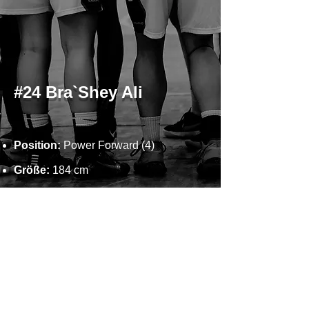
#24 Bra`Shey Ali
Position:
Power Forward (4)
Größe:
184 cm
Geburtsdatum:
30.11.1992
Geburtsort:
Plainfield, NJ (USA)
Im Team seit:
Saison 2016/17
Zurück zu Team