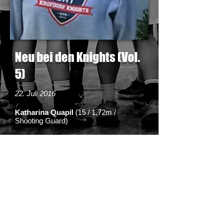
Neu bei den Knights (Vol.
5)
22. Juli 2016
Katharina Quapil
(15 / 1,72m /
Shooting Guard)
Seit Katha im Alter von 9 Jahren ihr
erstes Training bei der TSG Wieseck
absolviert hat, ist sie vom Basketball-
Virus infiziert. Das liegt sicherlich auch
daran, dass sie aufgrund des
vielfältigen Engagements ihrer Eltern
und Bruder Florian, die allesamt als
Trainer bei der TSG Wieseck tätig sind
bzw. waren, sich an keine anderen
"Spielplätze" als eine Basketballhalle
erinnern kann. "Laut meiner Mam